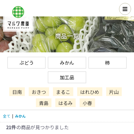
商品一覧
ぶどう
みかん
柿
加工品
日南
おきつ
まるこ
はれひめ
片山
青島
はるみ
小春
全て
|
みかん
21件
の商品が見つかりました