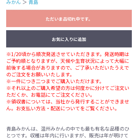
みかん
＞
青島
ただいま品切れ中です。
お気に入りに追加
※1/20頃から順次発送させていただきます。発送時期は
ご予約順となりますが、天候や生育状況によって大幅に
前後する場合がありますので、ご了承いただいたうえで
のご注文をお願いいたします。
※一件につき二つまでご購入いただけます。
※それ以上のご購入希望の方は何度かに分けてご注文い
ただくか、お電話にてご注文ください。
お買い物を続ける
カートへ進む
※領収書については、当社から発行することができませ
ん。お支払い方法・配送についてをご覧ください。
青島みかんは、温州みかんの中でも最も有名な品種のひ
とつです。収穫は年内に行いますが、販売は年が明けて