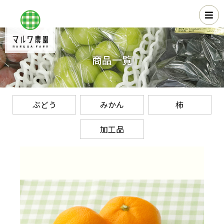
商品一覧
ぶどう
みかん
柿
加工品